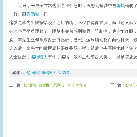
近日，一男子在路边凉亭里休息时，没想到睡梦中被
蝙蝠
偷吻
一样。跟
香肠嘴
一样
这就是李先生被蝙蝠咬了之后的嘴，不仅肿得像香肠，而且还又麻
在凉亭里坐着睡着了，睡梦中突然感到嘴唇一阵刺痛，他连忙睁眼
旋，李先生立即拿东西进行驱赶，没想到这只蝙蝠反而向他扑来，
走以后，李先生的嘴唇就肿得像香肠一样，随后他去医院接种了狂
人士提醒，
蝙蝠咬人
事件，蝙蝠一般不主动袭击人类，一旦被咬要
标签
：
小憩
,
蝙蝠
,
蝙蝠咬人
,
香肠嘴
上一篇：
如何防止百度推广恶意点击的十大方法
下一篇：
长沙市湘