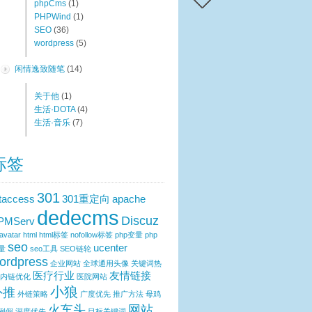
phpCms
(1)
PHPWind
(1)
SEO
(36)
wordpress
(5)
闲情逸致随笔
(14)
关于他
(1)
生活·DOTA
(4)
生活·音乐
(7)
标签
301
htaccess
301重定向
apache
dedecms
Discuz
PMServ
avatar
html
html标签
nofollow标签
php变量
php
seo
ucenter
量
seo工具
SEO链轮
ordpress
企业网站
全球通用头像
关键词热
医疗行业
友情链接
内链优化
医院网站
小狼
外推
外链策略
广度优先
推广方法
母鸡
火车头
网站
例假
深度优先
目标关键词