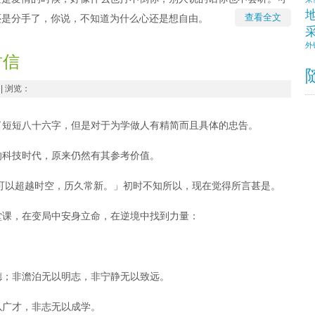
查看全文
还是分手了，你说，不知道为什么心还是想自由。
外
封信
| 浏览：
了短短八十六字，但是对于为学做人有精简而且具体的忠告。
的科技时代，原来仍然有其参考价值。
可以超越时空，历久常新。」初时不知所以，现在觉得所言甚是。
堂课，在变局中安身立命，在逆境中找到力量：
德；非澹泊无以明志，非宁静无以致远。
以广才，非志无以成学。