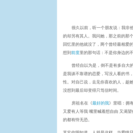
很久以前，听一个朋友说：我非
的却另有其人。我问她，那之前的那
回忆里的他就没了，两个曾经最相爱
想到
前度
里的那句话：不是你身边的
曾经自以为是，倒不是有多自大的
是我谈不靠谱的恋爱，写没人看的书
性。对自己说，去见你喜欢的人，趁
没想到最后却变得只笃信时间。
房祖名在《
最好的我
》里唱：拥
又爱有人等我 嘴里喊着想自由 又渴望
的都有恃无恐。
其实你明知道，人就是这样。当爱情