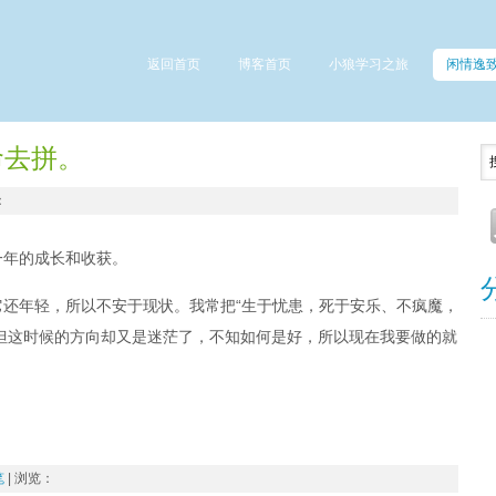
返回首页
博客首页
小狼学习之旅
闲情逸
命去拼。
：
一年的成长和收获。
还年轻，所以不安于现状。我常把“生于忧患，死于安乐、不疯魔，
但这时候的方向却又是迷茫了，不知如何是好，所以现在我要做的就
笔
| 浏览：