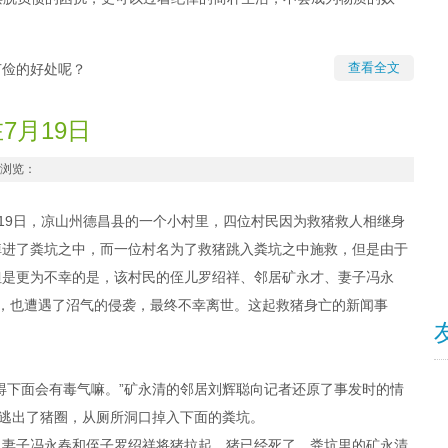
查看全文
节俭的好处呢？
7月19日
 浏览：
19日，凉山州德昌县的一个小村里，四位村民因为救猪救人相继身
掉进了粪坑之中，而一位村名为了救猪跳入粪坑之中施救，但是由于
但是更为不幸的是，该村民的侄儿罗绍祥、邻居矿永才、妻子冯永
，也遭遇了沼气的侵袭，最终不幸离世。这起救猪身亡的新闻事
得下面会有毒气嘛。”矿永清的邻居刘辉聪向记者还原了事发时的情
猪逃出了猪圈，从厕所洞口掉入下面的粪坑。
。妻子冯永春和侄子罗绍祥将猪拉起，猪已经死了，粪坑里的矿永清