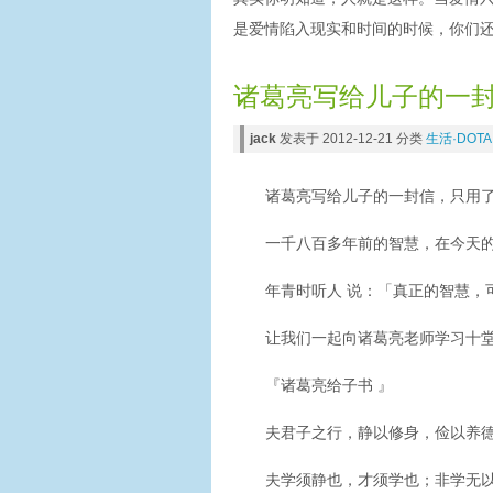
是爱情陷入现实和时间的时候，你们
诸葛亮写给儿子的一
jack
发表于 2012-12-21 分类
生活·DOTA
诸葛亮写给儿子的一封信，只用
一千八百多年前的智慧，在今天
年青时听人 说：「真正的智慧，
让我们一起向诸葛亮老师学习十
『诸葛亮给子书 』
夫君子之行，静以修身，俭以养
夫学须静也，才须学也；非学无