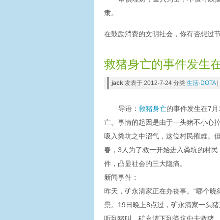
隶。
在鼓励消费的文明社会，你有否想过
救猪身亡的事件发生在
jack
发表于 2012-7-24 分类
生活·DOTA
|
导语：
救猪身亡
的事件发生在7月
亡。事情的起因是由于一头猪不小心
吸入粪坑之中沼气，这位村民罹难。
春，3人为了救一开始进入粪坑的村民
件，凸显社会的三大隐痛。
新闻事件：
昨天，矿永清家正在办丧事。“哪个晓
景。19日晚上8点过，矿永清家一头
听到猪叫，矿永清下到粪坑中去救猪