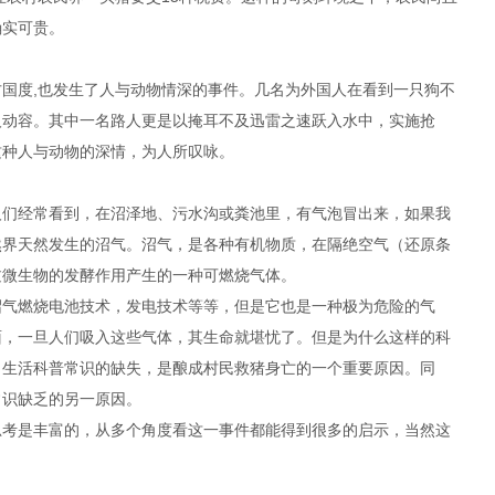
确实可贵。
国度,也发生了人与动物情深的事件。几名为外国人在看到一只狗不
人动容。其中一名路人更是以掩耳不及迅雷之速跃入水中，实施抢
这种人与动物的深情，为人所叹咏。
人们经常看到，在沼泽地、污水沟或粪池里，有气泡冒出来，如果我
然界天然发生的沼气。沼气，是各种有机物质，在隔绝空气（还原条
过微生物的发酵作用产生的一种可燃烧气体。
沼气燃烧电池技术，发电技术等等，但是它也是一种极为危险的气
面，一旦人们吸入这些气体，其生命就堪忧了。但是为什么这样的科
？生活科普常识的缺失，是酿成村民救猪身亡的一个重要原因。同
常识缺乏的另一原因。
思考是丰富的，从多个角度看这一事件都能得到很多的启示，当然这