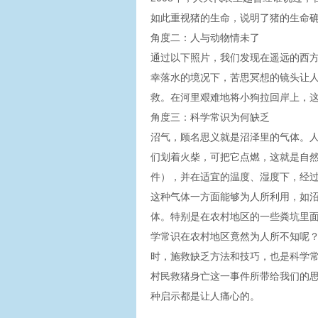
如此重视猪的生命，说明了猪的生命
角度二：人与动物情未了
通过以下照片，我们发现在遥远的西方
幸落水的境况下，苦思冥想的镜头让
救。在河里艰难地将小狗拉回岸上，
角度三：科学常识为何缺乏
沼气，顾名思义就是沼泽里的气体。
们划着火柴，可把它点燃，这就是自
件），并在适宜的温度、湿度下，经
这种气体一方面能够为人所利用，如
体。特别是在农村地区的一些粪坑里
学常识在农村地区竟然为人所不知呢
时，施救缺乏方法和技巧，也是科学
村民救猪身亡这一事件所带给我们的
种启示都是让人痛心的。