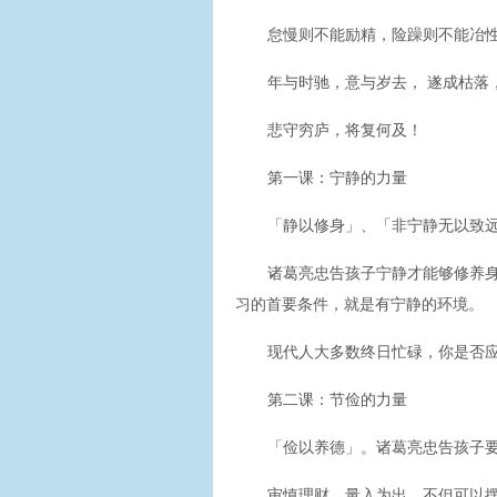
怠慢则不能励精，险躁则不能冶
年与时驰，意与岁去， 遂成枯落
悲守穷庐，将复何及！
第一课：宁静的力量
「静以修身」、「非宁静无以致
诸葛亮忠告孩子宁静才能够修养
习的首要条件，就是有宁静的环境。
现代人大多数终日忙碌，你是否
第二课：节俭的力量
「俭以养德」。诸葛亮忠告孩子
审慎理财，量入为出，不但可以