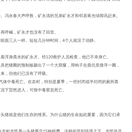
静。冯永春大声呼救，矿永清的兄弟矿永才和邻居蒋光绿闻讯赶来。
，再呼喊，矿永才也没有了回音。
前面三人一样。短短几分钟时间，4个人就没了动静。
着浑身粪水的矿永才。经120救护人员检查，他已不幸身亡。
工具把猪圈的预制板砸出了一个大窟窿，用钩子在粪坑里搜寻一圈，
出来，但他们已没有了呼吸。
气体中毒死亡。在农村，特别是夏季，一些封闭或半封闭的厕所粪
情况下贸然进入，可致中毒窒息死亡。
一头猪就是他们生存的维系。为什么猪的生命如此重要，因为它们承
，在农村农民养一头猪要交15种税费。这样的苛刻环境之下，农民尚且