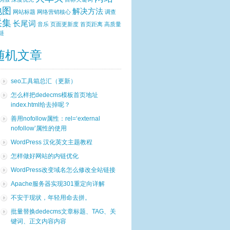
地图
解决方法
网站标题
网络营销核心
调查
采集
长尾词
音乐
页面更新度
首页距离
高质量
链
随机文章
seo工具箱总汇（更新）
怎么样把dedecms模板首页地址
index.html给去掉呢？
善用nofollow属性：rel=‘external
nofollow’属性的使用
WordPress 汉化英文主题教程
怎样做好网站的内链优化
WordPress改变域名怎么修改全站链接
Apache服务器实现301重定向详解
不安于现状，年轻用命去拼。
批量替换dedecms文章标题、TAG、关
键词、正文内容内容