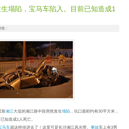
生塌陷，宝马车陷入。目前已知造成1
 浏览：
紧靠
湘江
大堤的湘江路中段突然发生
塌陷
，坑口面积约有30平方米，
已知造成1人死亡。
宝马车
就这样掉进去了！这里可是长沙湘江风光带。
事故
车上有3男