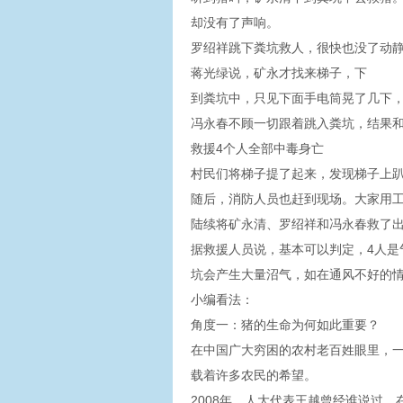
却没有了声响。
罗绍祥跳下粪坑救人，很快也没了动
蒋光绿说，矿永才找来梯子，下
到粪坑中，只见下面手电筒晃了几下
冯永春不顾一切跟着跳入粪坑，结果和
救援4个人全部中毒身亡
村民们将梯子提了起来，发现梯子上趴
随后，消防人员也赶到现场。大家用
陆续将矿永清、罗绍祥和冯永春救了
据救援人员说，基本可以判定，4人是
坑会产生大量沼气，如在通风不好的
小编看法：
角度一：猪的生命为何如此重要？
在中国广大穷困的农村老百姓眼里，
载着许多农民的希望。
2008年，人大代表王越曾经谁说过