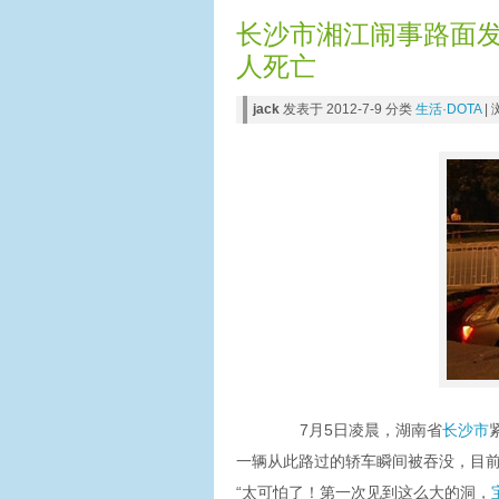
长沙市湘江闹事路面发
人死亡
jack
发表于 2012-7-9 分类
生活·DOTA
|
7月5日凌晨，湖南省
长沙市
一辆从此路过的轿车瞬间被吞没，目前
“太可怕了！第一次见到这么大的洞，