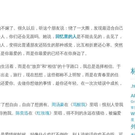
他不嫁了。很久以后，听这个朋友说：绕了一大圈，发现最适合自己
个人，你们还会见面吗。她说，
回忆里的人
是不能去见的，去见了，
的人，变得比普通朋友还陌生的那种感觉，比互相折磨还心寒。突然
不是你最爱的，而是你最爱的已经不在你身边了。
生活着，而是在“放弃”和“相信”的十字路口，我总是选择相信。于
，出走，旅行，现在想想，这些都称不上明智，而是在青春里的任
她还爱你。去做你想做的事情，趁你还年轻。在一次次错误中成长，
.
A
Gr
有了想自由，自由了想拥有。
周汤豪
在《
骂醒我
》里唱：恨别人管我
常
w
你抱我。
陈奕迅
在《
红玫瑰
》里唱，得不到的永远在骚动，被偏爱
度
只是爱情的时候，好像什么也打不倒你，别人说的话你也不会听。可
来