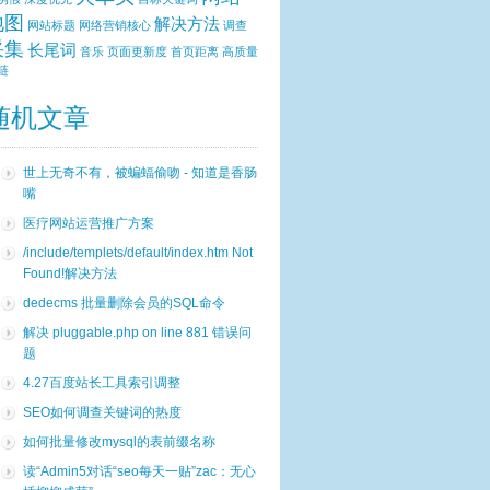
地图
解决方法
网站标题
网络营销核心
调查
采集
长尾词
音乐
页面更新度
首页距离
高质量
链
随机文章
世上无奇不有，被蝙蝠偷吻 - 知道是香肠
嘴
医疗网站运营推广方案
/include/templets/default/index.htm Not
Found!解决方法
dedecms 批量删除会员的SQL命令
解决 pluggable.php on line 881 错误问
题
4.27百度站长工具索引调整
SEO如何调查关键词的热度
如何批量修改mysql的表前缀名称
读“Admin5对话“seo每天一贴”zac：无心