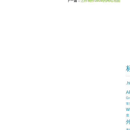
下一篇：
怎样制作dede的网站地图
.
A
Gr
常
w
度
来