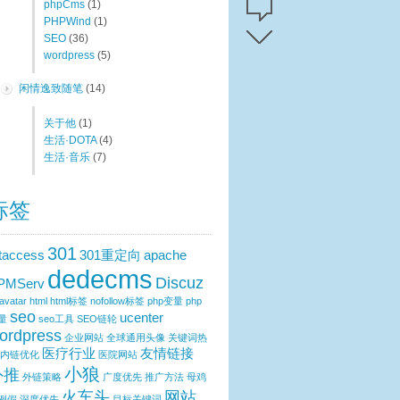
phpCms
(1)
PHPWind
(1)
SEO
(36)
wordpress
(5)
闲情逸致随笔
(14)
关于他
(1)
生活·DOTA
(4)
生活·音乐
(7)
标签
301
htaccess
301重定向
apache
dedecms
Discuz
PMServ
avatar
html
html标签
nofollow标签
php变量
php
seo
ucenter
量
seo工具
SEO链轮
ordpress
企业网站
全球通用头像
关键词热
医疗行业
友情链接
内链优化
医院网站
小狼
外推
外链策略
广度优先
推广方法
母鸡
火车头
网站
例假
深度优先
目标关键词