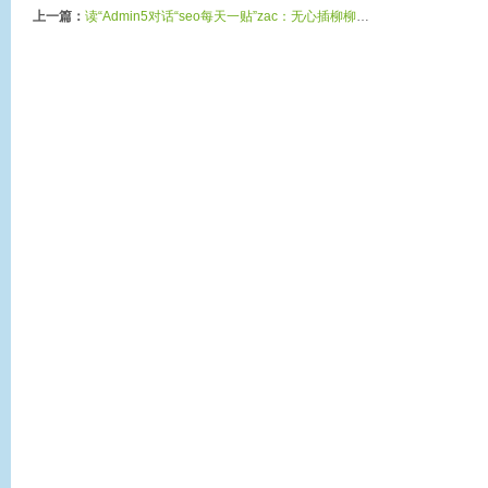
上一篇：
读“Admin5对话“seo每天一贴”zac：无心插柳柳成荫”