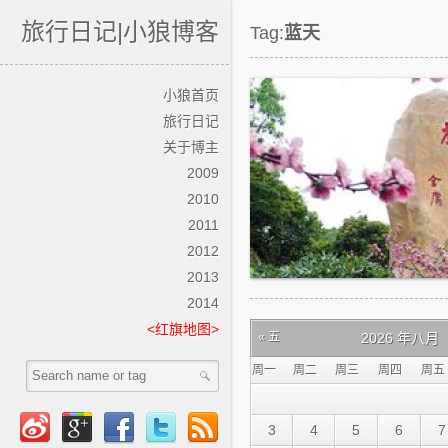
旅行日记|小狼博客
Tag:
蓝天
小狼首页
旅行日记
关于博主
2009
2010
2011
2012
2013
2013年7月21日 桃花
2014
<红旗地图>
« 五
2026 年八月
周一
周二
周三
周四
周五
3
4
5
6
7