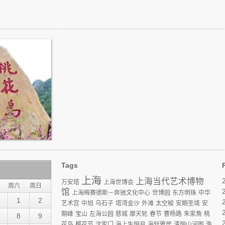
岛之旅
Tags
上海
上海当代艺术博物
万安塔
上海世博会
周六
周日
馆
上海梅赛德斯－奔驰文化中心
世博园
东方明珠
中华
1
2
艺术宫
中旭
乌石子
塔湾金沙
外滩
太空梭
安期圣境
安
期峰
宝山
左海公园
慈城
摩天轮
春节
曹杨路
朱家角
桃
8
9
花岛
樱花节
沈家门
海上生明月
海轩雅居
清明山河图
渔