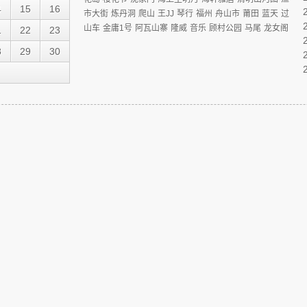
4
15
16
市大街
炼丹洞
爬山
王JJ
琴行
福州
舟山市
莆田
蓝天
过
山车
金庸1号
阿瓦山寨
隆威
音乐
顾村公园
马尾
龙女阁
1
22
23
8
29
30