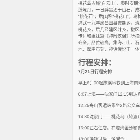
桃花岛古称“白云山”，秦时安
道炼丹，一日醉墨洒于山石，成
“桃花石”，后[1]称“桃花山”，
洪武十九年属昌国县安期乡，清
桃花乡，后几经建区并乡，撤区
传》和姐妹篇《神雕侠侣》所描
齐全，品位较高，集海、山、石
地、摩崖石刻、神话传说于一体
行程安排：
7月21日行程安排
早上6：00起床乘地铁到上海
8:07上海——沈家门12:15
12:25舟山客运站乘坐2路公交
14:30沈家门——桃花岛（轮渡）
16:00左右住店。在塔湾金沙
18:00晚饭过后，溜溜食。