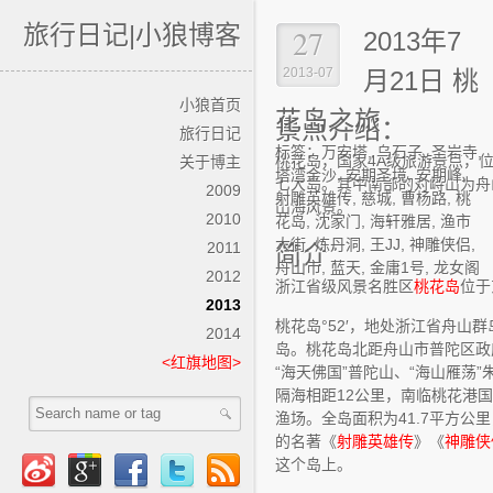
旅行日记|小狼博客
27
2013年7
2013-07
月21日 桃
小狼首页
花岛之旅
景点介绍：
旅行日记
标签：
万安塔
,
乌石子
,
圣岩寺
,
桃花岛，国家4A级旅游景点，
关于博主
塔湾金沙
,
安期圣境
,
安期峰
,
七大岛。其中南部的对峙山为舟
2009
射雕英雄传
,
慈城
,
曹杨路
,
桃
山海风景。
2010
花岛
,
沈家门
,
海轩雅居
,
渔市
大街
,
炼丹洞
,
王JJ
,
神雕侠侣
,
2011
简介：
舟山市
,
蓝天
,
金庸1号
,
龙女阁
2012
浙江省级风景名胜区
桃花岛
位于东
2013
桃花岛°52′，地处浙江省舟山
2014
岛。桃花岛北距舟山市普陀区政
<红旗地图>
“海天佛国”普陀山、“海山雁荡
隔海相距12公里，南临桃花港
渔场。全岛面积为41.7平方公里
的名著《
射雕英雄传
》《
神雕侠
这个岛上。