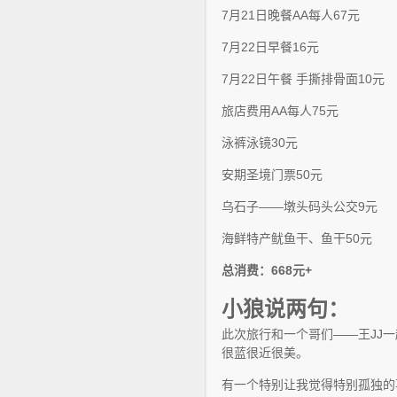
7月21日晚餐AA每人67元
7月22日早餐16元
7月22日午餐 手撕排骨面10元
旅店费用AA每人75元
泳裤泳镜30元
安期圣境门票50元
乌石子——墩头码头公交9元
海鲜特产鱿鱼干、鱼干50元
总消费：668元+
小狼说两句：
此次旅行和一个哥们——王JJ
很蓝很近很美。
有一个特别让我觉得特别孤独的