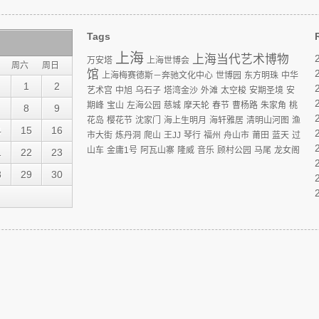
Tags
上海
上海当代艺术博物
万安塔
上海世博会
周六
周日
馆
上海梅赛德斯－奔驰文化中心
世博园
东方明珠
中华
1
2
艺术宫
中旭
乌石子
塔湾金沙
外滩
太空梭
安期圣境
安
期峰
宝山
左海公园
慈城
摩天轮
春节
曹杨路
朱家角
桃
8
9
花岛
樱花节
沈家门
海上生明月
海轩雅居
清明山河图
渔
4
15
16
市大街
炼丹洞
爬山
王JJ
琴行
福州
舟山市
莆田
蓝天
过
山车
金庸1号
阿瓦山寨
隆威
音乐
顾村公园
马尾
龙女阁
1
22
23
8
29
30