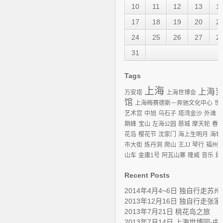
10
11
12
13
1
17
18
19
20
2
24
25
26
27
2
31
Tags
上海
上海
万安塔
上海世博会
馆
上海梅赛德斯－奔驰文化中心
世
艺术宫
中旭
乌石子
塔湾金沙
外滩
期峰
宝山
左海公园
慈城
摩天轮
春
花岛
樱花节
沈家门
海上生明月
海轩
市大街
炼丹洞
爬山
王JJ
琴行
福州
山车
金庸1号
阿瓦山寨
隆威
音乐
顾
Recent Posts
2014年4月4~6日 独自行走苏州
2013年12月16日 独自行走张
2013年7月21日 桃花岛之旅
2013年7月14日 上海世博园-