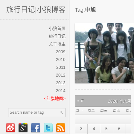
旅行日记|小狼博客
Tag:
中旭
小狼首页
旅行日记
关于博主
2009
2010
2011
2012
2013
2010年中旭
2014
<红旗地图>
« 五
2026 年八月
周一
周二
周三
周四
周五
3
4
5
6
7