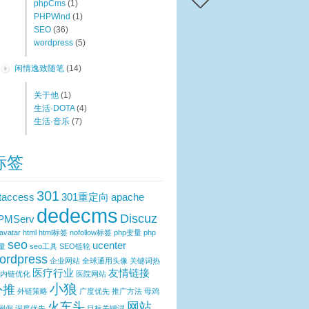
phpCms
(1)
PHPWind
(1)
SEO
(36)
wordpress
(5)
闲情逸致随笔
(14)
关于他
(1)
生活·DOTA
(4)
生活·音乐
(7)
标签
301
htaccess
301重定向
apache
dedecms
Discuz
PMServ
avatar
html
html标签
nofollow标签
php变量
php
seo
ucenter
量
seo工具
SEO链轮
ordpress
企业网站
全球通用头像
关键词热
医疗行业
友情链接
内链优化
医院网站
小狼
外推
外链策略
广度优先
推广方法
母鸡
火车头
网站
例假
深度优先
目标关键词