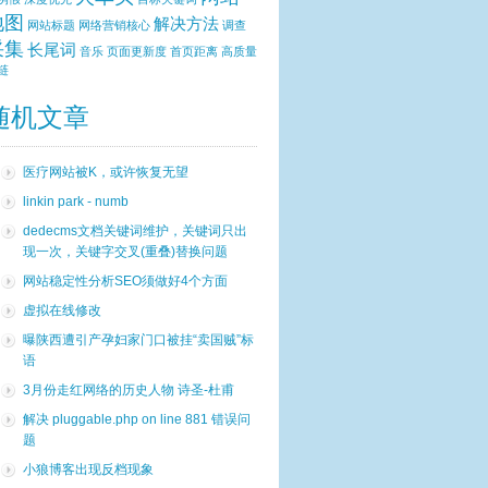
地图
解决方法
网站标题
网络营销核心
调查
采集
长尾词
音乐
页面更新度
首页距离
高质量
链
随机文章
医疗网站被K，或许恢复无望
linkin park - numb
dedecms文档关键词维护，关键词只出
现一次，关键字交叉(重叠)替换问题
网站稳定性分析SEO须做好4个方面
虚拟在线修改
曝陕西遭引产孕妇家门口被挂“卖国贼”标
语
3月份走红网络的历史人物 诗圣-杜甫
解决 pluggable.php on line 881 错误问
题
小狼博客出现反档现象